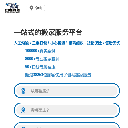
佛山
一站式的搬家服务平台
人工沟通 \ 三重打包 \ 小心搬运 \ 精码细放 \ 货物保险 \ 售后无忧
100000
+
真实案例
8000
+
专业搬家技师
50
+
在线专属客服
超过
38263
位顾客使用了斑马搬家服务