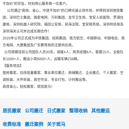
不加价”的宗旨，时刻用心服务每一位客户。
公司通过“高效、省心，中途不加价”的口碑讯速占领市场，并得到深圳地铁集
团、深圳巴士集团、国家电网、万科集团、龙华卫生局、宝安人民医院、罗湖住
建局、深圳机器人研究院、福田公安局、前海法院、宝安税务局、深圳刑侦局及
深圳海关认可并达成长期合作！
2020年公司正式成为中铁集团、招商集团、南方航空、中国移动、中国电信、南
方电网、大唐集团及广东教育局的注册供应商。
公司规模目前公司团队人员30名，调度4人，商务经理8人，客服10人，全能队
长1000+人，搬运小哥8000+人，运输车辆238辆。
【服务项目】
居民搬家、旧改批量搬家、事业单位搬迁、商铺搬迁、企业搬迁、个人搬家、空
调拆装、大件拆装、高空作业、专业打包、计时搬运等。
高效省心，轻松搬家，就找斑马！
居民搬家
公司搬迁
日式搬家
整理收纳
其他搬运
收费标准
搬迁案例
关于斑马