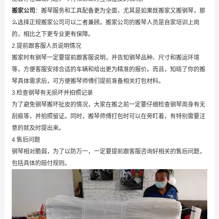
搬家公司
：搬琴服务和工具配备更为全面，尤其是如果既搬家又搬钢琴，那
么选择正规搬家公司可以二者兼顾。搬家公司的搬琴人员是自家培训上岗
的，相比之下更专业更有保障。
2.提前跟客服人员说明情况
搬家时有钢琴一定要提前跟客服说明，并告知钢琴品种、尺寸和搬运环境
等，方便客服安排合适的车辆和给出更为精准的报价。而且，知晓了你的搬
琴具体需求后，可方便搬琴师傅们提前准备相关打包材料。
3.检查钢琴有无损坏并拍照记录
为了避免钢琴搬坏扯皮的情况，大家在搬之前一定要仔细检查钢琴周身有无
刮痕等，并拍照留证。同时，搬琴师傅打包时可以在旁盯着，有特别需要注
意的就及时提出来。
4.售后问题
钢琴相对脆弱，为了以防万一，一定要提前跟客服咨询好相关的售后问题，
包括具体的赔付规则。