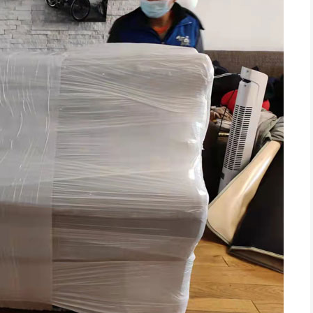
龙华某小学搬迁
深圳居民搬家
于深圳龙华的某小学由于
前联系的搬家，客服很快就
师傅很积极，全程都没
展需要搬迁，经...
联系我并详细说明...
们帮忙，我们次搬...