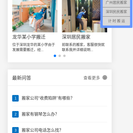
广州居民搬家
深圳民民搬家
计 时 搬 运
深圳日式精品搬家案例
龙华某小学搬迁
深圳居民搬家
让我
位于深圳龙华的某小学由于
前联系的搬家，客服很快就
发展需要搬迁，经...
联系我并详细说明...
›
最新问答
查看更多
搬家公司“收费陷阱”有哪些？
1
搬家有钢琴怎么办？
2
搬家公司电话怎么找？
3