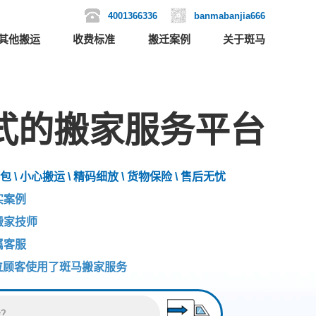
4001366336
banmabanjia666
其他搬运
收费标准
搬迁案例
关于斑马
式的搬家服务平台
包 \ 小心搬运 \ 精码细放 \ 货物保险 \ 售后无忧
实案例
搬家技师
属客服
位顾客使用了斑马搬家服务