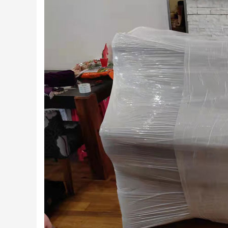
深圳居民搬家
深圳日式精品搬家案例
前联系的搬家，客服很快就
师傅很积极，全程都没让我
位
联系我并详细说明...
们帮忙，我们次搬...
发