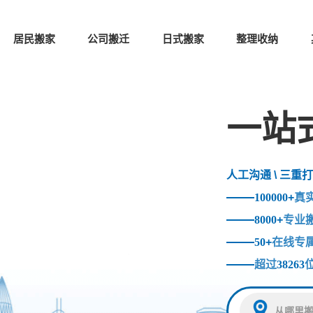
居民搬家
公司搬迁
日式搬家
整理收纳
一站
人工沟通 \ 三重打
100000
+
真
8000
+
专业
50
+
在线专
超过
38263