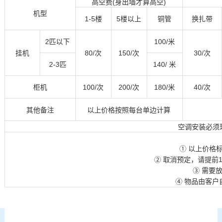
高空费(身出墙才算高空)
机型
1-5楼
5楼以上
铜管
换扎带
2匹以下
100/米
挂机
80/次
150/次
30/次
2-3匹
140/ 米
柜机
100/次
200/次
180/米
40/次
其他备注
以上价格按照每台单边计算
空调安装必须
① 以上价格
② 取消预定，请提前
③ 需要
④ 物品由客