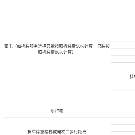
家电（如拆装服务选择只拆按照拆装费50%计算，只装按
照拆装费80%计算）
挂
步行费
货车停靠楼梯或电梯口步行距离