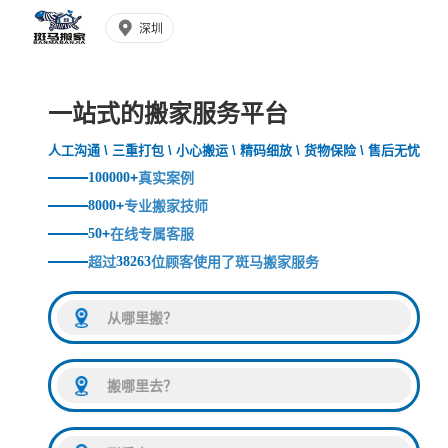
深圳
一站式的搬家服务平台
人工沟通 \ 三重打包 \ 小心搬运 \ 精码细放 \ 货物保险 \ 售后无忧
100000
+
真实案例
8000
+
专业搬家技师
50
+
在线专属客服
超过
38263
位顾客使用了斑马搬家服务