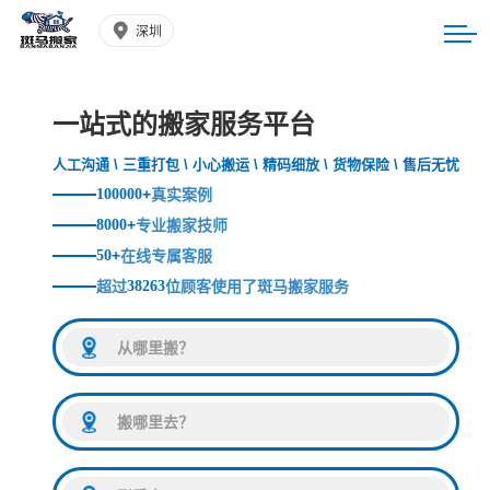
深圳
一站式的搬家服务平台
人工沟通 \ 三重打包 \ 小心搬运 \ 精码细放 \ 货物保险 \ 售后无忧
100000
+
真实案例
8000
+
专业搬家技师
50
+
在线专属客服
超过
38263
位顾客使用了斑马搬家服务