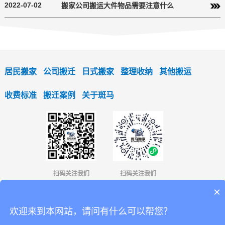
2022-07-02
搬家公司搬运大件物品需要注意什么
居民搬家
公司搬迁
日式搬家
整理收纳
其他搬运
收费标准
搬迁案例
关于斑马
扫码关注我们
扫码关注我们
×
4001366336
13823546134
商务合作：
/欧小姐
欢迎来到本网站，请问有什么可以帮您？