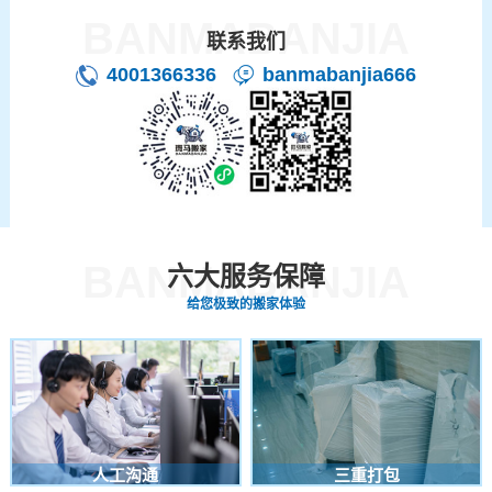
BANMABANJIA
联系我们
4001366336
banmabanjia666
BANMABANJIA
六大服务保障
给您极致的搬家体验
人工沟通
三重打包