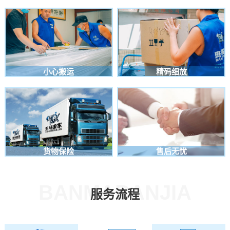
小心搬运
精码细放
货物保险
售后无忧
BANMABANJIA
服务流程