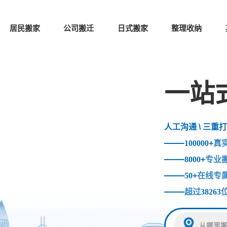
居民搬家
公司搬迁
日式搬家
整理收纳
一站
人工沟通 \ 三重打
100000
+
真
8000
+
专业
50
+
在线专
超过
38263