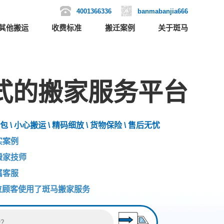
4001366336
banmabanjia666
其他搬运
收费标准
搬迁案例
关于斑马
式的搬家服务平台
包 \ 小心搬运 \ 精码细放 \ 货物保险 \ 售后无忧
实案例
搬家技师
属客服
位顾客使用了斑马搬家服务