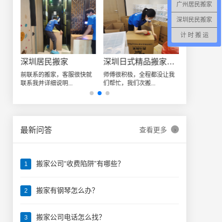
广州居民搬家
深圳民民搬家
计 时 搬 运
深圳居民搬家
深圳日式精品搬家案例
龙华某小
由于
前联系的搬家，客服很快就
师傅很积极，全程都没让我
位于深圳龙华
联系我并详细说明...
们帮忙，我们次搬...
发展需要搬迁，
›
最新问答
查看更多
搬家公司“收费陷阱”有哪些？
1
搬家有钢琴怎么办？
2
搬家公司电话怎么找？
3