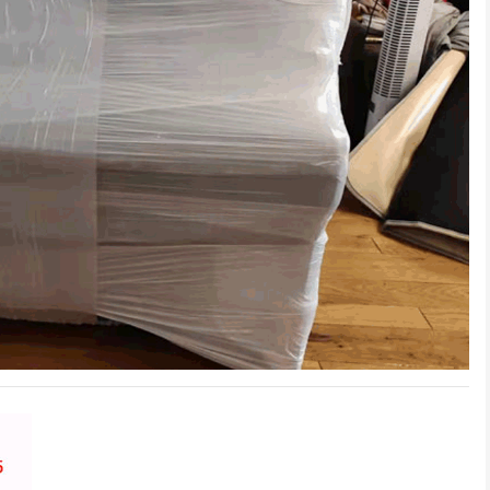
深圳居民搬家
深圳日式精品搬家案例
龙华某小学搬迁
联系的搬家，客服很快就
师傅很积极，全程都没让我
位于深圳龙华的某小学
系我并详细说明...
们帮忙，我们次搬...
发展需要搬迁，经...