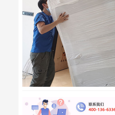
深圳居民搬家
深圳日式精品搬家案例
前联系的搬家，客服很快就
师傅很积极，全程都没让我
位
联系我并详细说明...
们帮忙，我们次搬...
发