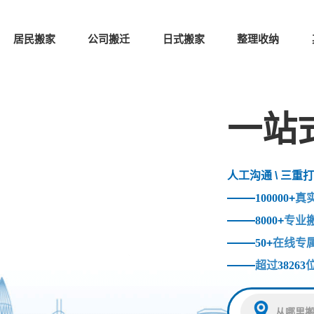
居民搬家
公司搬迁
日式搬家
整理收纳
一站
人工沟通 \ 三重打
100000
+
真
8000
+
专业
50
+
在线专
超过
38263