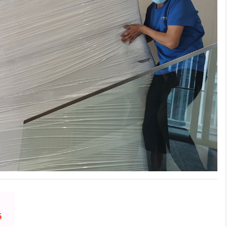
龙华某小学搬迁
深圳居民搬家
于深圳龙华的某小学由于
前联系的搬家，客服很快就
师傅很积极，全程都没
展需要搬迁，经...
联系我并详细说明...
们帮忙，我们次搬...