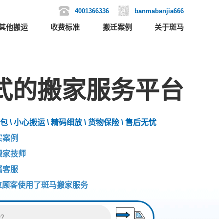
4001366336
banmabanjia666
其他搬运
收费标准
搬迁案例
关于斑马
式的搬家服务平台
包 \ 小心搬运 \ 精码细放 \ 货物保险 \ 售后无忧
实案例
搬家技师
属客服
位顾客使用了斑马搬家服务