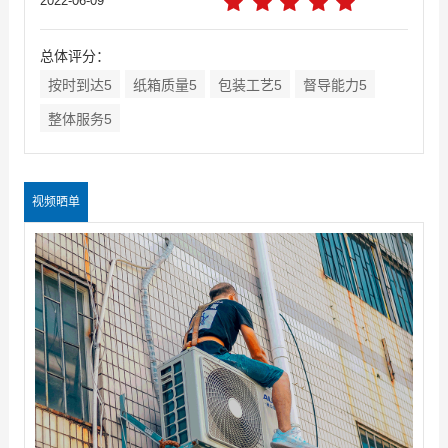
2022-06-09
总体评分：
按时到达5
纸箱质量5
包装工艺5
督导能力5
整体服务5
视频晒单