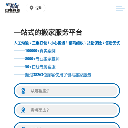
深圳
一站式的搬家服务平台
人工沟通 \ 三重打包 \ 小心搬运 \ 精码细放 \ 货物保险 \ 售后无忧
100000
+
真实案例
8000
+
专业搬家技师
50
+
在线专属客服
超过
38263
位顾客使用了斑马搬家服务