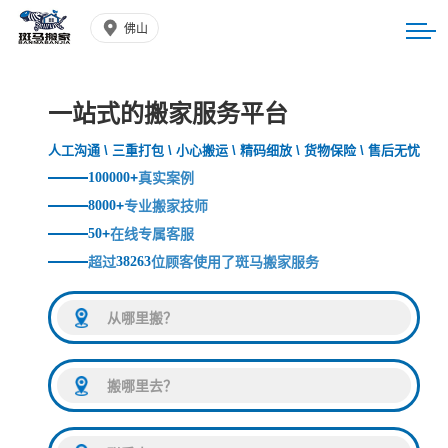
佛山
一站式的搬家服务平台
人工沟通 \ 三重打包 \ 小心搬运 \ 精码细放 \ 货物保险 \ 售后无忧
100000
+
真实案例
8000
+
专业搬家技师
50
+
在线专属客服
超过
38263
位顾客使用了斑马搬家服务