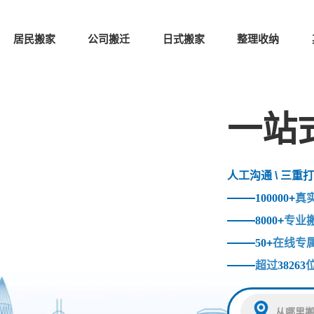
居民搬家
公司搬迁
日式搬家
整理收纳
一站
人工沟通 \ 三重打
100000
+
真
8000
+
专业
50
+
在线专
超过
38263