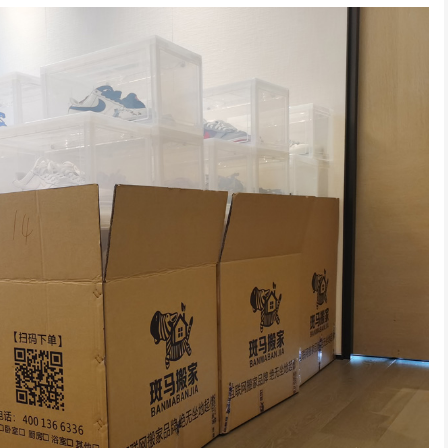
深圳居民搬家
深圳日式精品搬家案例
龙华某小学搬迁
联系的搬家，客服很快就
师傅很积极，全程都没让我
位于深圳龙华的某小学
系我并详细说明...
们帮忙，我们次搬...
发展需要搬迁，经...