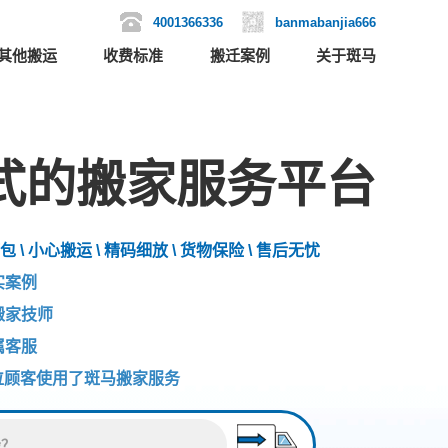
4001366336
banmabanjia666
其他搬运
收费标准
搬迁案例
关于斑马
式的搬家服务平台
包 \ 小心搬运 \ 精码细放 \ 货物保险 \ 售后无忧
实案例
搬家技师
属客服
位顾客使用了斑马搬家服务