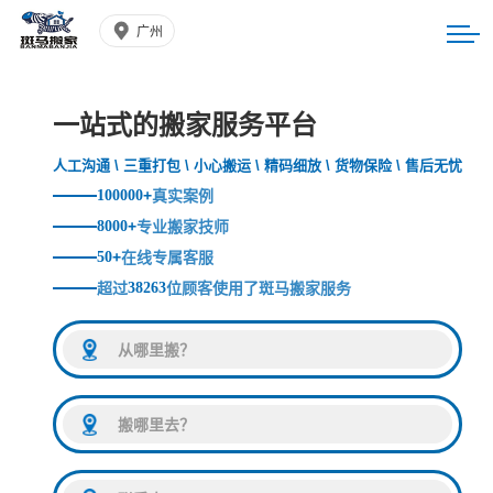
广州
一站式的搬家服务平台
人工沟通 \ 三重打包 \ 小心搬运 \ 精码细放 \ 货物保险 \ 售后无忧
100000
+
真实案例
8000
+
专业搬家技师
50
+
在线专属客服
超过
38263
位顾客使用了斑马搬家服务