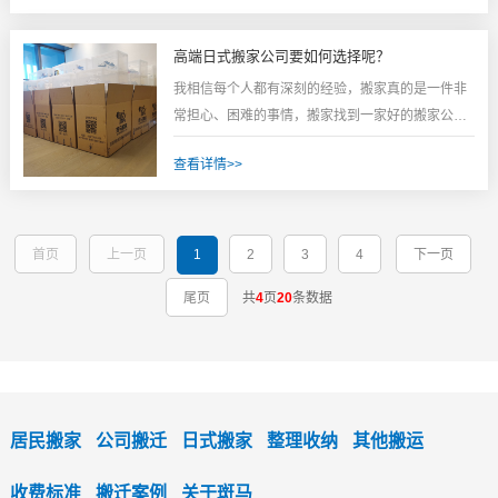
不知道搬家公司电话号码，很多人简单粗暴的发个
朋友圈问问，认为朋友用过了肯定还不错，省的自
高端日式搬家公司要如何选择呢？
己再花时间选择。2、通过网络搜索在深圳这个一线
我相信每个人都有深刻的经验，搬家真的是一件非
城市，有搬...
常担心、困难的事情，搬家找到一家好的搬家公司
是必要的，许多物品的处理必须由专业人员来完
查看详情>>
成，如果是一些不专业的人不仅会浪费时间和精
力，同时搬家过程可能也会不愉快，所以，很多人
会选择了高端日式搬家服务，斑马搬家搬家从旧物
品精细包装-物品处理-新物品原位安排到全面清
首页
上一页
1
2
3
4
下一页
洁，只有一个电话...
尾页
共
4
页
20
条数据
居民搬家
公司搬迁
日式搬家
整理收纳
其他搬运
收费标准
搬迁案例
关于斑马