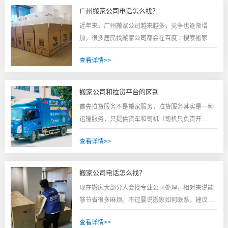
题，琴行和第三方互相扯皮的情况。搬家公司：搬
广州搬家公司电话怎么找？
琴服务和工具配备更为全面，尤其是如果既搬家又
近年来，广州搬家公司越来越多，竞争也逐渐增
搬钢琴，那么...
加，很多居民找搬家公司都会在百度上搜索搬家公
司那家更便宜，电话号码是多少？今天搬家公司小
查看详情>>
编为您讲解一些关于找搬家公司的新知识，一定能
够帮助到您！ 在西安做搬家的公司非常多，要想找
到价格便宜，服务好的公司都是能够找到的，先来
搬家公司和拉货平台的区别
分析一下搬家公司的行情。 ：西安的搬家公司越来
首先拉货服务不是搬家服务，拉货服务其实是一种
越多，竞争...
运输服务，只提供货车和司机（司机只负责开
车），相对于搬家服务而言，少了搬运服务，没有
查看详情>>
配置搬运工，像你如果有大件物品，一个人弄不
了，那就需要搬家服务，对应的价格肯定会高一
些。有些人会说，我就选拉货服务，因为便宜，大
搬家公司电话怎么找？
不了现场搬不动，再和司机协商，帮忙搬运即可，
现在搬家大部分人会找专业公司处理，相对来说能
看似没有问题，实际上...
够节省很多麻烦。不过要说搬家如何联系，建议可
以直接通过电话进行，斑马搬家让你轻松找准服
查看详情>>
务，那么如何获取搬家公司的电话呢？1、朋友推荐