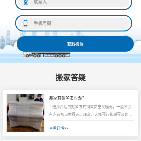
获取报价
搬家答疑
搬家有钢琴怎么办？
1.选择合适的搬琴方式钢琴贵重又脆弱，一般不会
有人选择自家搬运。那么，选择琴行和搬琴公司的
方式更为稳妥。有些人又开始犯愁，这二者该怎么
查看详情>>
选呢？琴行：一般主业是卖琴，搬琴服务大多是跟
第三方公司合作的。所以后期可能会存在出现问