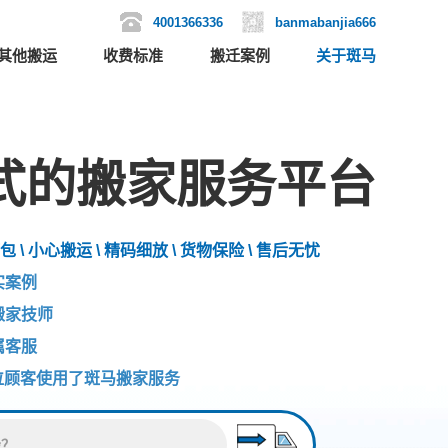
4001366336
banmabanjia666
其他搬运
收费标准
搬迁案例
关于斑马
式的搬家服务平台
包 \ 小心搬运 \ 精码细放 \ 货物保险 \ 售后无忧
实案例
搬家技师
属客服
位顾客使用了斑马搬家服务