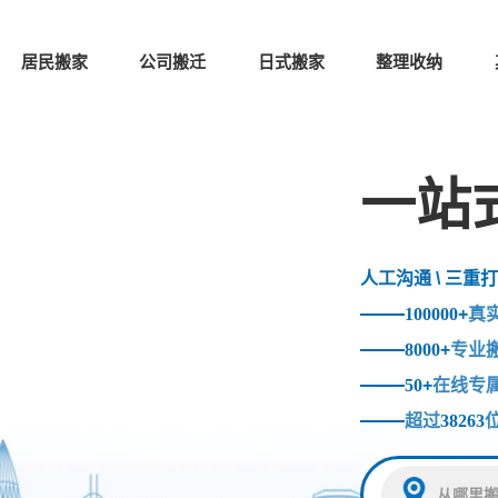
居民搬家
公司搬迁
日式搬家
整理收纳
一站
人工沟通 \ 三重打
100000
+
真
8000
+
专业
50
+
在线专
超过
38263