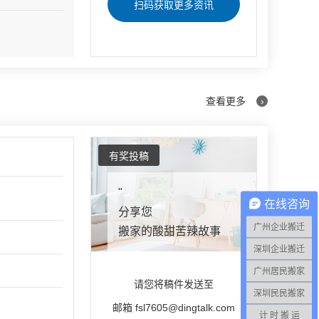
扫码获取更多资讯
意
随着广州经济的快速发展，各种行业逐渐增多，尤其是现在的公司搬家市
场比较混乱。尤其是一些新开的或者新成...
查看更多
›
有奖投稿
"
在线咨询
分享您
广州企业搬迁
搬家的酸甜苦辣故事
深圳企业搬迁
广州居民搬家
请您将稿件发送至
深圳民民搬家
邮箱 fsl7605@dingtalk.com
计 时 搬 运