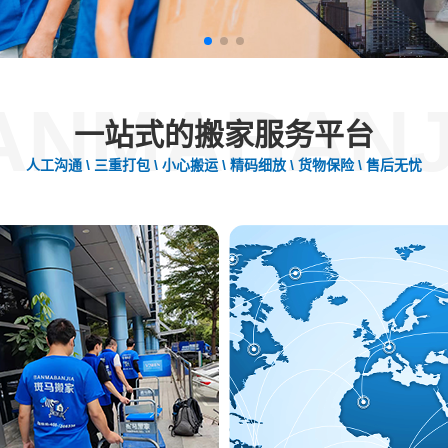
ANMABANJ
一站式的搬家服务平台
人工沟通 \ 三重打包 \ 小心搬运 \ 精码细放 \ 货物保险 \ 售后无忧