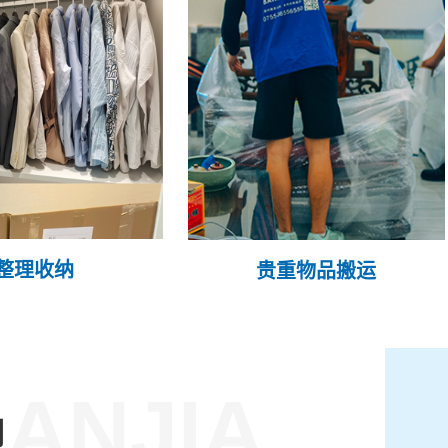
整理收纳
贵重物品搬运
ANJIA
们