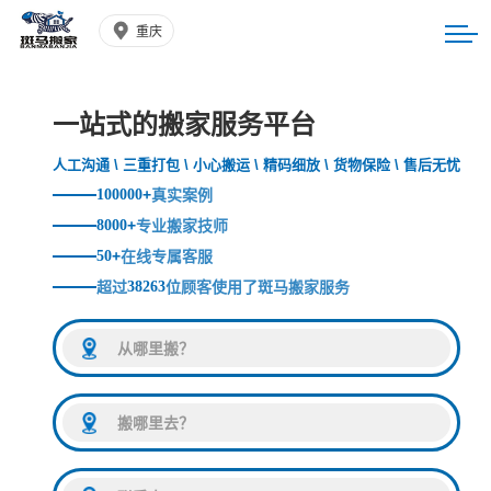
重庆
一站式的搬家服务平台
人工沟通 \ 三重打包 \ 小心搬运 \ 精码细放 \ 货物保险 \ 售后无忧
100000
+
真实案例
8000
+
专业搬家技师
50
+
在线专属客服
超过
38263
位顾客使用了斑马搬家服务