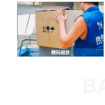
精码细放
B