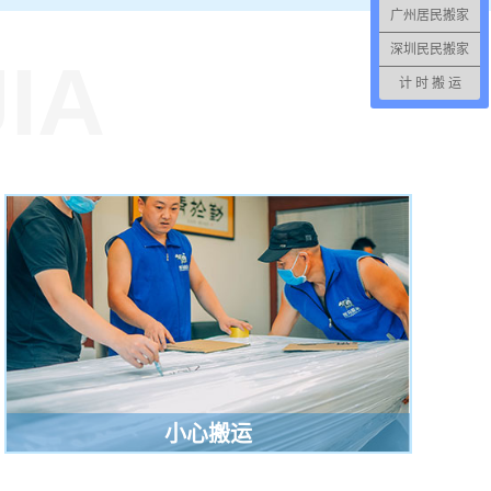
广州居民搬家
深圳民民搬家
IA
计 时 搬 运
小心搬运