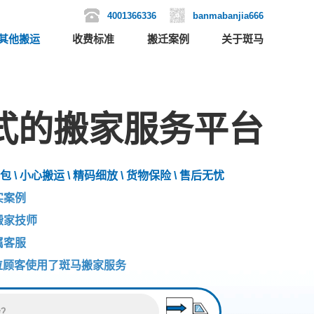
4001366336
banmabanjia666
其他搬运
收费标准
搬迁案例
关于斑马
式的搬家服务平台
包 \ 小心搬运 \ 精码细放 \ 货物保险 \ 售后无忧
实案例
搬家技师
属客服
位顾客使用了斑马搬家服务