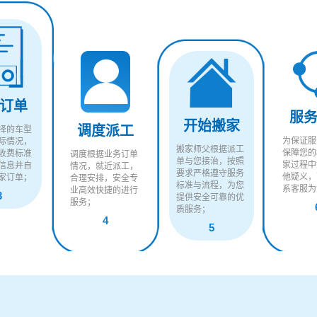
订单
服
开始搬家
调度派工
择的车型
为保证服
际情况，
搬家师父根据派工
保障您的
收费标准
调度根据业务订单
单与您接治，按照
家过程中
信息并自
情况，就近派工，
要求严格遵守服务
他疑义，
家订单；
合理安排，安全专
标准与流程，为您
系客服为
业高效快捷的进行
3
提供安全可靠的优
服务；
质服务；
4
5