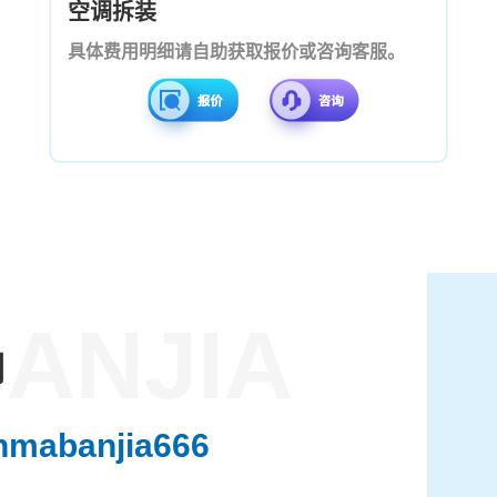
空调拆装
具体费用明细请自助获取报价或咨询客服。
ANJIA
们
nmabanjia666