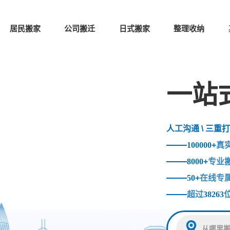
居民搬家
公司搬迁
日式搬家
整理收纳
一站
人工沟通 \ 三重打
100000
+
真
8000
+
专业
50
+
在线专
超过
38263