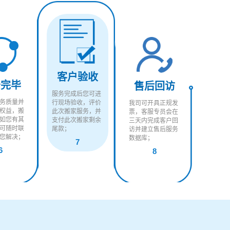
客户验收
务完毕
售后回访
服务完成后您可进
务质量并
行现场验收，评价
我司可开具正规发
权益，搬
此次搬家服务，并
票，客服专员会在
如您有其
支付此次搬家剩余
三天内完成客户回
可随时联
尾款；
访并建立售后服务
您解决；
数据库；
7
6
8