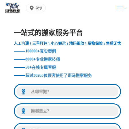
深圳
一站式的搬家服务平台
人工沟通 \ 三重打包 \ 小心搬运 \ 精码细放 \ 货物保险 \ 售后无忧
100000
+
真实案例
8000
+
专业搬家技师
50
+
在线专属客服
超过
38263
位顾客使用了斑马搬家服务