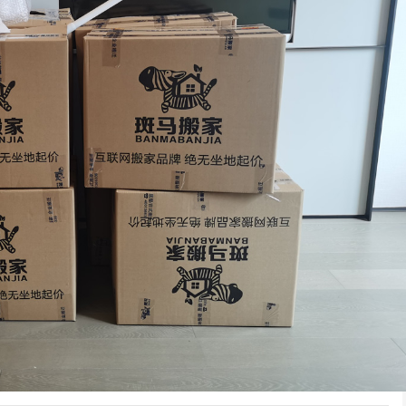
龙华某小学搬迁
深圳居民搬家
于深圳龙华的某小学由于
前联系的搬家，客服很快就
师傅很积极，全程都没
展需要搬迁，经...
联系我并详细说明...
们帮忙，我们次搬...