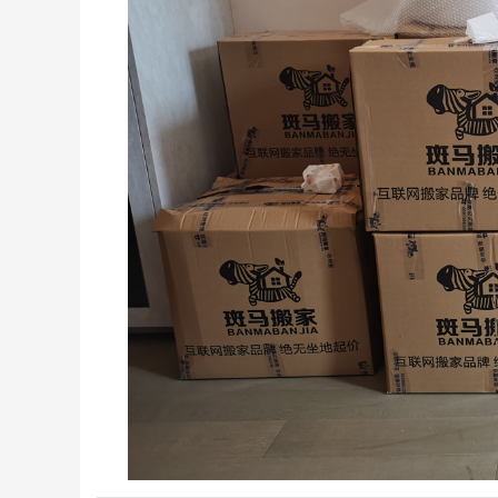
深圳居民搬家
深圳日式精品搬家案例
前联系的搬家，客服很快就
师傅很积极，全程都没让我
位
联系我并详细说明...
们帮忙，我们次搬...
发