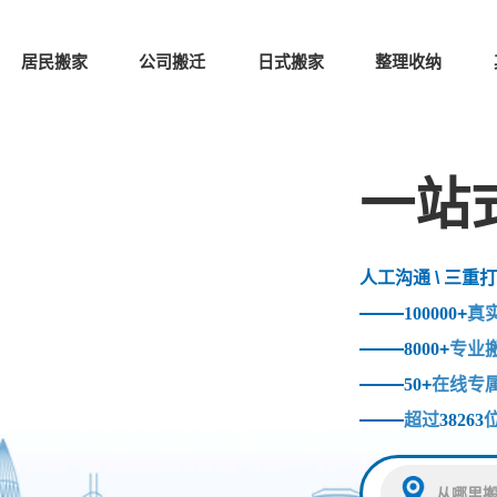
居民搬家
公司搬迁
日式搬家
整理收纳
一站
人工沟通 \ 三重打
100000
+
真
8000
+
专业
50
+
在线专
超过
38263