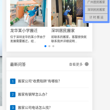
广州居民搬家
深圳民民搬家
计 时 搬 运
深圳日式精品搬家案例
龙华某小学搬迁
深圳居民搬家
让我
位于深圳龙华的某小学由于
前联系的搬家，客服很快就
发展需要搬迁，经...
联系我并详细说明...
›
最新问答
查看更多
搬家公司“收费陷阱”有哪些？
1
搬家有钢琴怎么办？
2
搬家公司电话怎么找？
3