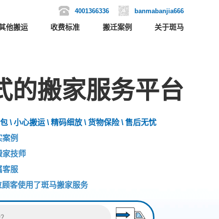
4001366336
banmabanjia666
其他搬运
收费标准
搬迁案例
关于斑马
式的搬家服务平台
包 \ 小心搬运 \ 精码细放 \ 货物保险 \ 售后无忧
实案例
搬家技师
属客服
位顾客使用了斑马搬家服务