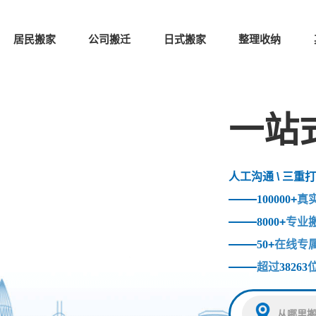
居民搬家
公司搬迁
日式搬家
整理收纳
一站
人工沟通 \ 三重打
100000
+
真
8000
+
专业
50
+
在线专
超过
38263