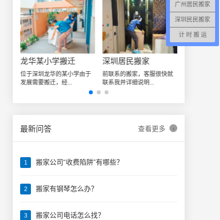
广州居民搬家
深圳民民搬家
计 时 搬 运
深圳日式精品搬家案例
龙华某小学搬迁
深圳居民搬家
让我
位于深圳龙华的某小学由于
前联系的搬家，客服很快就
发展需要搬迁，经...
联系我并详细说明...
›
最新问答
查看更多
搬家公司“收费陷阱”有哪些？
1
搬家有钢琴怎么办？
2
搬家公司电话怎么找？
3