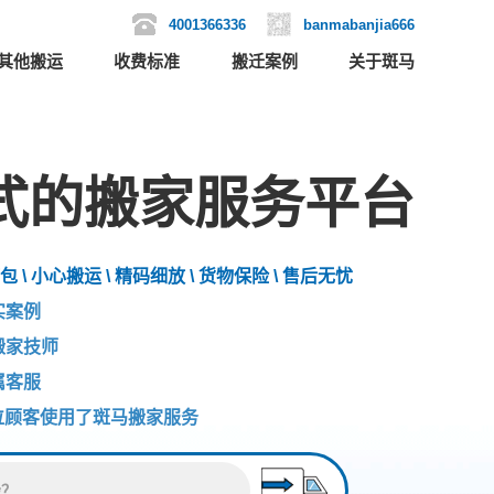
4001366336
banmabanjia666
其他搬运
收费标准
搬迁案例
关于斑马
式的搬家服务平台
包 \ 小心搬运 \ 精码细放 \ 货物保险 \ 售后无忧
实案例
搬家技师
属客服
位顾客使用了斑马搬家服务