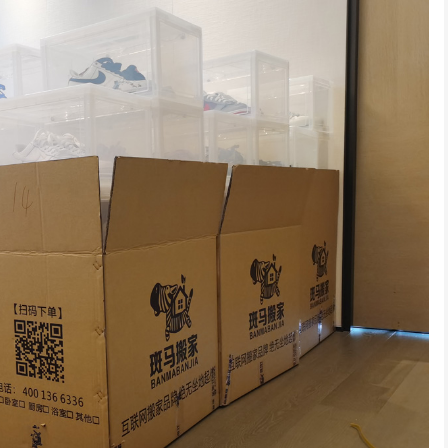
龙华某小学搬迁
深圳居民搬家
于深圳龙华的某小学由于
前联系的搬家，客服很快就
师傅很积极，全程都没
展需要搬迁，经...
联系我并详细说明...
们帮忙，我们次搬...