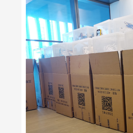
深圳居民搬家
深圳日式精品搬家案例
前联系的搬家，客服很快就
师傅很积极，全程都没让我
位
联系我并详细说明...
们帮忙，我们次搬...
发