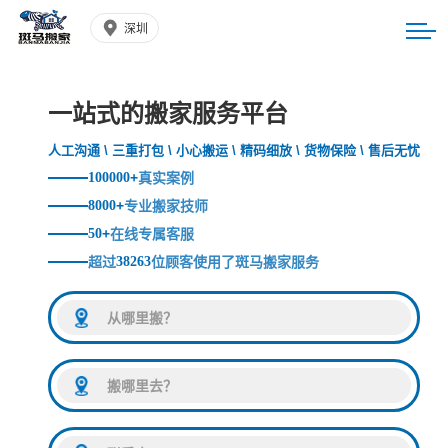
深圳
一站式的搬家服务平台
人工沟通 \ 三重打包 \ 小心搬运 \ 精码细放 \ 货物保险 \ 售后无忧
100000
+
真实案例
8000
+
专业搬家技师
50
+
在线专属客服
超过
38263
位顾客使用了斑马搬家服务