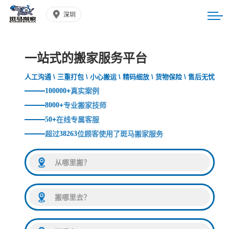
深圳
一站式的搬家服务平台
人工沟通 \ 三重打包 \ 小心搬运 \ 精码细放 \ 货物保险 \ 售后无忧
100000
+
真实案例
8000
+
专业搬家技师
50
+
在线专属客服
超过
38263
位顾客使用了斑马搬家服务