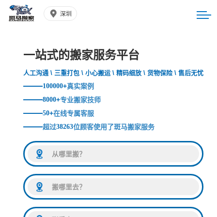
深圳
一站式的搬家服务平台
人工沟通 \ 三重打包 \ 小心搬运 \ 精码细放 \ 货物保险 \ 售后无忧
100000
+
真实案例
8000
+
专业搬家技师
50
+
在线专属客服
超过
38263
位顾客使用了斑马搬家服务