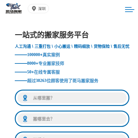
深圳
一站式的搬家服务平台
人工沟通 \ 三重打包 \ 小心搬运 \ 精码细放 \ 货物保险 \ 售后无忧
100000
+
真实案例
8000
+
专业搬家技师
50
+
在线专属客服
超过
38263
位顾客使用了斑马搬家服务