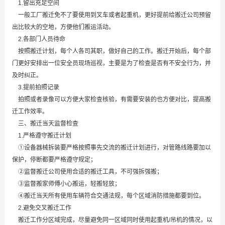
1.留出充足空间
一般工厂搬迁免不了要使用到叉车或者起重机，更好提前给搬迁公司预留
出比较大的空地，方便他们搬运活动。
2.各部门人员待命
按照搬迁计划，每个人各司其职，做好自己的工作。搬迁开始后，每个部
门更好安排出一位安全员现场巡视，主要是为了检查是否有不安全行为，并
及时纠正。
3.提前拍照记录
拍照或者录像可以方便大家检查核验，有需要安装的也方便对比，提高搬
迁工作效率。
三、搬迁当天监督检查
1.严格遵守搬迁计划
①设备器械拆装要严格按照事先交流的搬迁计划进行，对管路线路要加以
保护，停断都要严格遵守规定；
②监督搬迁公司使用合适的搬迁工具，不可强拆强搬；
③监督搬家师傅小心搬运，轻搬轻放；
④搬迁当天所有使用车辆符合交通法规，每个区域消防措施都要到位。
2.避免交叉搬迁工作
搬迁工作分区域完成，尽量避免同一区域同时使用起重机/吊机的情况，以