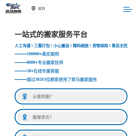
深圳
一站式的搬家服务平台
人工沟通 \ 三重打包 \ 小心搬运 \ 精码细放 \ 货物保险 \ 售后无忧
100000
+
真实案例
8000
+
专业搬家技师
50
+
在线专属客服
超过
38263
位顾客使用了斑马搬家服务