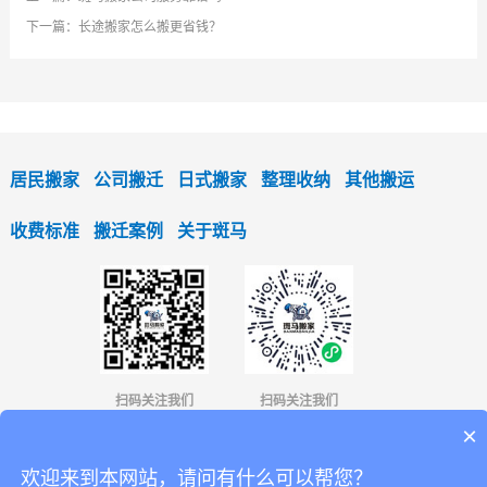
下一篇：
长途搬家怎么搬更省钱？
居民搬家
公司搬迁
日式搬家
整理收纳
其他搬运
收费标准
搬迁案例
关于斑马
扫码关注我们
扫码关注我们
×
4001366336
13823546134
欢迎来到本网站，请问有什么可以帮您？
商务合作：
/欧小姐