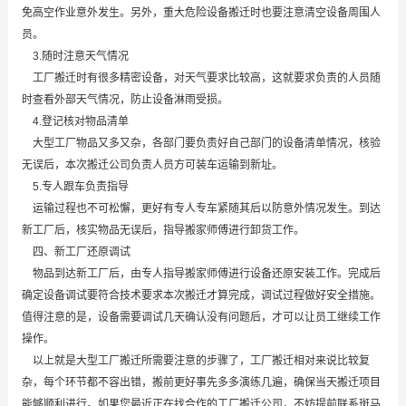
免高空作业意外发生。另外，重大危险设备搬迁时也要注意清空设备周围人
员。
3.随时注意天气情况
工厂搬迁时有很多精密设备，对天气要求比较高，这就要求负责的人员随
时查看外部天气情况，防止设备淋雨受损。
4.登记核对物品清单
大型工厂物品又多又杂，各部门要负责好自己部门的设备清单情况，核验
无误后，本次搬迁公司负责人员方可装车运输到新址。
5.专人跟车负责指导
运输过程也不可松懈，更好有专人专车紧随其后以防意外情况发生。到达
新工厂后，核实物品无误后，指导搬家师傅进行卸货工作。
四、新工厂还原调试
物品到达新工厂后，由专人指导搬家师傅进行设备还原安装工作。完成后
确定设备调试要符合技术要求本次搬迁才算完成，调试过程做好安全措施。
值得注意的是，设备需要调试几天确认没有问题后，才可以让员工继续工作
操作。
以上就是大型工厂搬迁所需要注意的步骤了，工厂搬迁相对来说比较复
杂，每个环节都不容出错，搬前更好事先多多演练几遍，确保当天搬迁项目
能够顺利进行。如果您最近正在找合作的工厂搬迁公司，不妨提前联系斑马