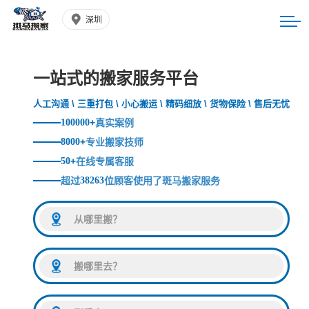
深圳
一站式的搬家服务平台
人工沟通 \ 三重打包 \ 小心搬运 \ 精码细放 \ 货物保险 \ 售后无忧
100000
+
真实案例
8000
+
专业搬家技师
50
+
在线专属客服
超过
38263
位顾客使用了斑马搬家服务