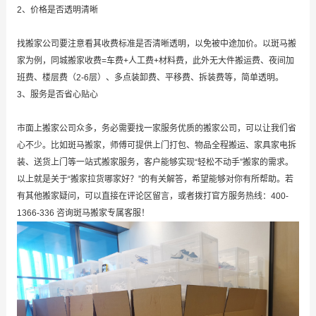
2、价格是否透明清晰
找搬家公司要注意看其收费标准是否清晰透明，以免被中途加价。以斑马搬
家为例，同城搬家收费=车费+人工费+材料费，此外无大件搬运费、夜间加
班费、楼层费（2-6层）、多点装卸费、平移费、拆装费等，简单透明。
3、服务是否省心贴心
市面上搬家公司众多，务必需要找一家服务优质的搬家公司，可以让我们省
心不少。比如斑马搬家，师傅可提供上门打包、物品全程搬运、家具家电拆
装、送货上门等一站式搬家服务，客户能够实现“轻松不动手”搬家的需求。
以上就是关于“搬家拉货哪家好？”的有关解答，希望能够对你有所帮助。若
有其他搬家疑问，可以直接在评论区留言，或者拨打官方服务热线：400-
1366-336 咨询斑马搬家专属客服！