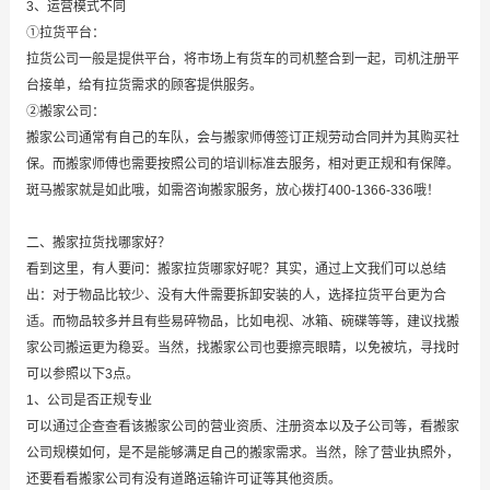
3、运营模式不同
①拉货平台：
拉货公司一般是提供平台，将市场上有货车的司机整合到一起，司机注册平
台接单，给有拉货需求的顾客提供服务。
②搬家公司：
搬家公司通常有自己的车队，会与搬家师傅签订正规劳动合同并为其购买社
保。而搬家师傅也需要按照公司的培训标准去服务，相对更正规和有保障。
斑马搬家就是如此哦，如需咨询搬家服务，放心拨打400-1366-336哦！
二、搬家拉货找哪家好？
看到这里，有人要问：搬家拉货哪家好呢？其实，通过上文我们可以总结
出：对于物品比较少、没有大件需要拆卸安装的人，选择拉货平台更为合
适。而物品较多并且有些易碎物品，比如电视、冰箱、碗碟等等，建议找搬
家公司搬运更为稳妥。当然，找搬家公司也要擦亮眼睛，以免被坑，寻找时
可以参照以下3点。
1、公司是否正规专业
可以通过企查查看该搬家公司的营业资质、注册资本以及子公司等，看搬家
公司规模如何，是不是能够满足自己的搬家需求。当然，除了营业执照外，
还要看看搬家公司有没有道路运输许可证等其他资质。