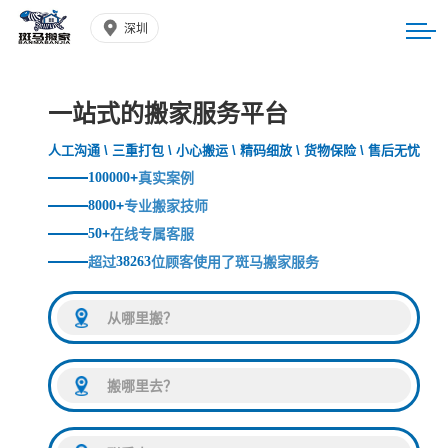
深圳
一站式的搬家服务平台
人工沟通 \ 三重打包 \ 小心搬运 \ 精码细放 \ 货物保险 \ 售后无忧
100000
+
真实案例
8000
+
专业搬家技师
50
+
在线专属客服
超过
38263
位顾客使用了斑马搬家服务