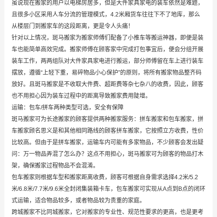
虽说现在搬家的用户以电梯房居多，但是大件家具家电的装车依然是难题，
且很多小区采用人车分流的管理模式，4.2米厢货车往往下不了地库，那么
从楼层门到搬家车的这段距离，更是令人头痛！
针对以上情况，斑马搬家为搬家师傅们配备了小推车等搬运神器，即便是装
车也能简单高效完成。搬家师傅在顾客家中完成打包事宜后，便会分组开展
装车工作，两两组队对大件家具家电进行搬运，部分师傅留在车上进行装车
摆放，遵循“上轻下重，易碎物品小心保护”的原则，将所有搬家物品整齐码
放好。且斑马搬家是不收取大件费、超距费等杂七杂八的收费，因此，顾客
也不用担心因为装车过程中的距离导致搬家费用陡增。
运输：包车/拼车两种类型可选，安全有保障
斑马搬家可为长途搬家的顾客提供两种搬家服务：拼车搬家和包车搬家，拼
车搬家顾名思义是和其他相同路线的顾客拼车搬家，它按照立方收费，性价
比较高。但由于是拼车搬家，运输车内可能有多家物品，不少顾客会发出疑
问：万一物品弄混了怎么办？这点不用担心，斑马搬家可为顾客的物品打木
架，确保搬家过程物品不会混淆。
包车搬家则根据车型和搬家距离收费，顾客可根据自身需求选择4.2米/5.2
米/6.8米/7.7米/9.6米全封闭集装箱卡车，包车搬家可实现从A点到B点的闭环
式运输，适合物品较多，或者物品较为贵重的家庭。
跨城搬家不比同城搬家，它对搬家的专业性、规范性要求的更高，也是更考