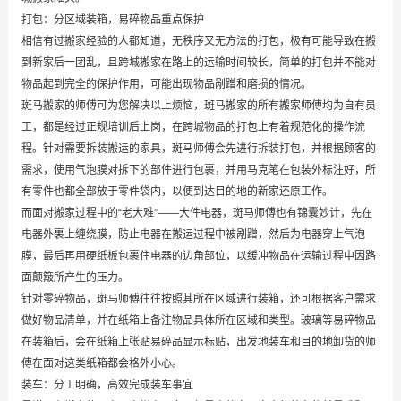
打包：分区域装箱，易碎物品重点保护
相信有过搬家经验的人都知道，无秩序又无方法的打包，极有可能导致在搬
到新家后一团乱，且跨城搬家在路上的运输时间较长，简单的打包并不能对
物品起到完全的保护作用，可能出现物品剐蹭和磨损的情况。
斑马搬家的师傅可为您解决以上烦恼，斑马搬家的所有搬家师傅均为自有员
工，都是经过正规培训后上岗，在跨城物品的打包上有着规范化的操作流
程。针对需要拆装搬运的家具，斑马师傅会先进行拆装打包，并根据顾客的
需求，使用气泡膜对拆下的部件进行包裹，并用马克笔在包装外标注好，所
有零件也都全部放于零件袋内，以便到达目的地的新家还原工作。
而面对搬家过程中的“老大难”——大件电器，斑马师傅也有锦囊妙计，先在
电器外裹上缠绕膜，防止电器在搬运过程中被剐蹭，然后为电器穿上气泡
膜，最后再用硬纸板包裹住电器的边角部位，以缓冲物品在运输过程中因路
面颠簸所产生的压力。
针对零碎物品，斑马师傅往往按照其所在区域进行装箱，还可根据客户需求
做好物品清单，并在纸箱上备注物品具体所在区域和类型。玻璃等易碎物品
在装箱后，会在纸箱上张贴易碎品显示标贴，出发地装车和目的地卸货的师
傅在面对这类纸箱都会格外小心。
装车：分工明确，高效完成装车事宜