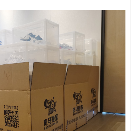
深圳居民搬家
深圳日式精品搬家案例
龙华某小学搬迁
联系的搬家，客服很快就
师傅很积极，全程都没让我
位于深圳龙华的某小学
系我并详细说明...
们帮忙，我们次搬...
发展需要搬迁，经...