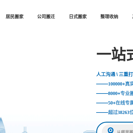
居民搬家
公司搬迁
日式搬家
整理收纳
一站
人工沟通 \ 三重打
100000
+
真
8000
+
专业
50
+
在线专
超过
38263