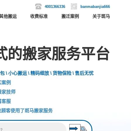
4001366336
banmabanjia666
其他搬运
收费标准
搬迁案例
关于斑马
式的搬家服务平台
包 \ 小心搬运 \ 精码细放 \ 货物保险 \ 售后无忧
实案例
搬家技师
属客服
位顾客使用了斑马搬家服务