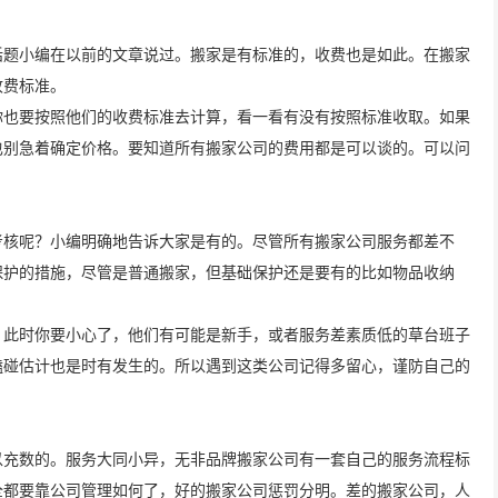
话题小编在以前的文章说过。搬家是有标准的，收费也是如此。在搬家
收费标准。
你也要按照他们的收费标准去计算，看一看有没有按照标准收取。如果
也别急着确定价格。要知道所有搬家公司的费用都是可以谈的。可以问
考核呢？小编明确地告诉大家是有的。尽管所有搬家公司服务都差不
保护的措施，尽管是普通搬家，但基础保护还是要有的比如物品收纳
，此时你要小心了，他们有可能是新手，或者服务差素质低的草台班子
磕碰估计也是时有发生的。所以遇到这类公司记得多留心，谨防自己的
以充数的。服务大同小异，无非品牌搬家公司有一套自己的服务流程标
全都要靠公司管理如何了，好的搬家公司惩罚分明。差的搬家公司，人