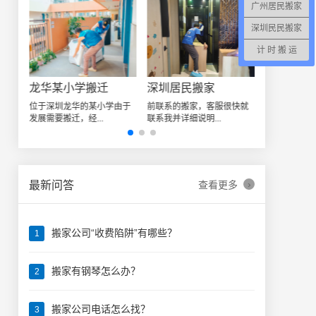
广州居民搬家
深圳民民搬家
计 时 搬 运
深圳居民搬家
深圳日式精品搬家案例
龙华某小
由于
前联系的搬家，客服很快就
师傅很积极，全程都没让我
位于深圳龙华
联系我并详细说明...
们帮忙，我们次搬...
发展需要搬迁，
›
最新问答
查看更多
搬家公司“收费陷阱”有哪些？
1
搬家有钢琴怎么办？
2
搬家公司电话怎么找？
3