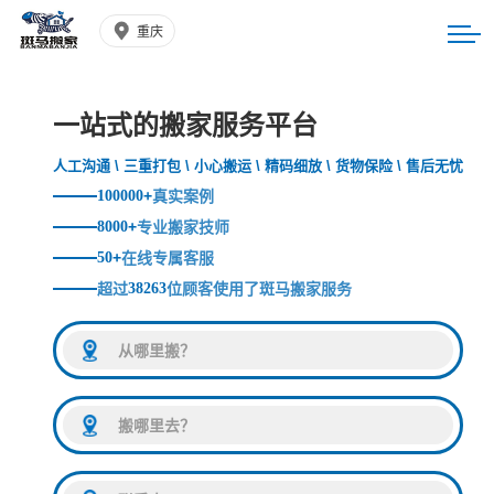
重庆
一站式的搬家服务平台
人工沟通 \ 三重打包 \ 小心搬运 \ 精码细放 \ 货物保险 \ 售后无忧
100000
+
真实案例
8000
+
专业搬家技师
50
+
在线专属客服
超过
38263
位顾客使用了斑马搬家服务