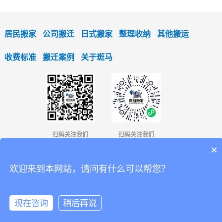
居民搬家
公司搬迁
日式搬家
整理收纳
其他搬运
收费标准
搬迁案例
关于斑马
扫码关注我们
扫码关注我们
×
4001366336
欢迎来到本网站，请问有什么可以帮您？
13823546134
商务合作：
/欧小姐
现在咨询
稍后再说
版权所有 © 2019 斑马搬家. 保留所有权利.
粤ICP备18148541号-1