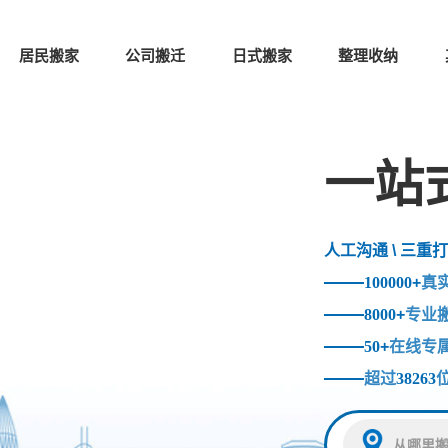
居民搬家
公司搬迁
日式搬家
整理收纳
一站
人工沟通 \ 三重打
100000
+
真
8000
+
专业
50
+
在线专
超过
38263