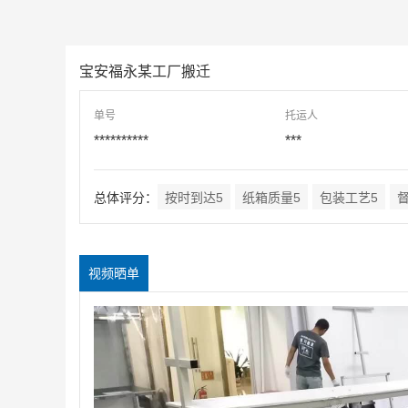
宝安福永某工厂搬迁
单号
托运人
**********
***
总体评分：
按时到达5
纸箱质量5
包装工艺5
视频晒单