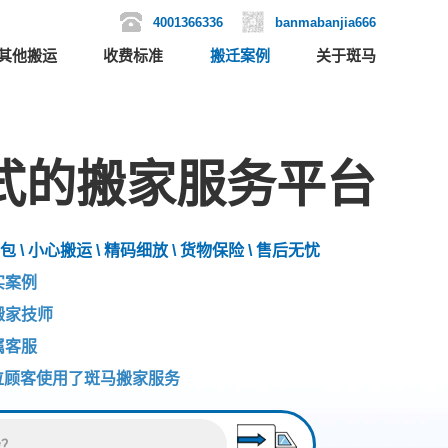
4001366336
banmabanjia666
其他搬运
收费标准
搬迁案例
关于斑马
式的搬家服务平台
包 \ 小心搬运 \ 精码细放 \ 货物保险 \ 售后无忧
实案例
搬家技师
属客服
位顾客使用了斑马搬家服务