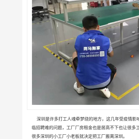
深圳居民搬家
深圳日式精品搬家案例
前联系的搬家，客服很快就
师傅很积极，全程都没让我
位
联系我并详细说明...
们帮忙，我们次搬...
发
深圳是许多打工人魂牵梦绕的地方，这几年受疫情影响
临招聘难的问题，工厂厂房租金也是居高不下也让很多
很多深圳的小工厂小老板就决定把工厂搬离深圳。