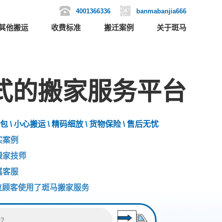
4001366336
banmabanjia666
其他搬运
收费标准
搬迁案例
关于斑马
式的搬家服务平台
包 \ 小心搬运 \ 精码细放 \ 货物保险 \ 售后无忧
实案例
搬家技师
属客服
位顾客使用了斑马搬家服务