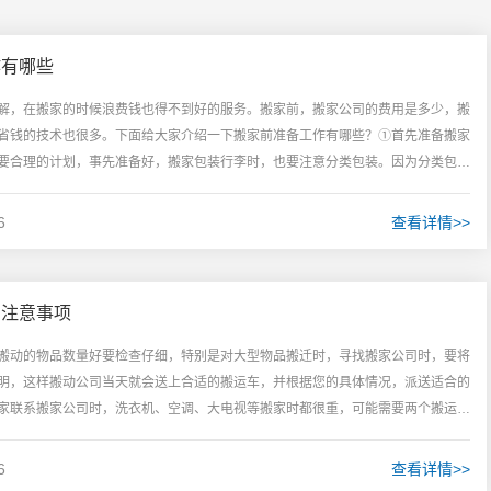
作有哪些
解，在搬家的时候浪费钱也得不到好的服务。搬家前，搬家公司的费用是多少，搬
省钱的技术也很多。下面给大家介绍一下搬家前准备工作有哪些？①首先准备搬家
要合理的计划，事先准备好，搬家包装行李时，也要注意分类包装。因为分类包装
搬家公司一般提供计划，提前准备...
6
查看详情>>
的注意事项
搬动的物品数量好要检查仔细，特别是对大型物品搬迁时，寻找搬家公司时，要将
明，这样搬动公司当天就会送上合适的搬运车，并根据您的具体情况，派送适合的
家联系搬家公司时，洗衣机、空调、大电视等搬家时都很重，可能需要两个搬运工
搬运过程中出了问题，搬家公司是...
6
查看详情>>