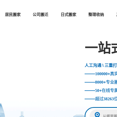
居民搬家
公司搬迁
日式搬家
整理收纳
一站
人工沟通 \ 三重打
100000
+
真
8000
+
专业
50
+
在线专
超过
38263