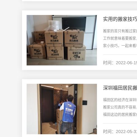
实用的搬家技
搬家的苦只有搬过家
工作就意味着要搬家
家小技巧，一起来看
包纸箱、宽胶带这些，
时间：2022-06-1
深圳居民搬家
深圳日式精品搬家案例
前联系的搬家，客服很快就
师傅很积极，全程都没让我
位
深圳福田居民
联系我并详细说明...
们帮忙，我们次搬...
发
福田区的经济在深圳
搬家公司真的不容易
福田这边的居民搬家
高，搬家价格太低的话
时间：2022-05-3