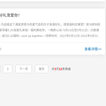
利好礼宠爱你！
乐呀~为迎接这个满是感恩与热爱气息的日子浪漫好礼、感恩福利在哪里？斑马即刻给
带着5.20宠爱礼来啦！福利赠给你，一眼即心动~5月14日至5月31日↓↓大额满
5.20福利—pick up together—领券时间：2022年5月14日-2022年5月31
0
查看详情>>
3
下一页
尾页
共
3
页
12
条数据