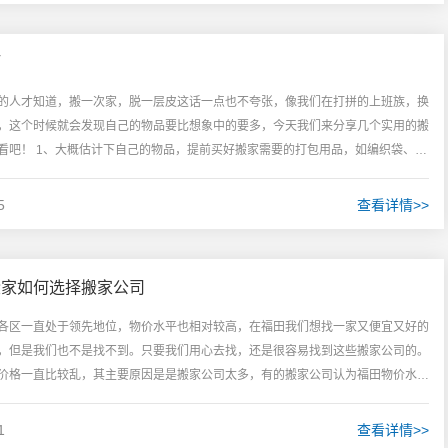
巧
的人才知道，搬一次家，脱一层皮这话一点也不夸张，像我们在打拼的上班族，换
，这个时候就会发现自己的物品要比想象中的要多，今天我们来分享几个实用的搬
看吧！ 1、大概估计下自己的物品，提前买好搬家需要的打包用品，如编织袋、打
这些东西一起买多很便宜，可...
5
查看详情>>
龙华某小学搬迁
深圳居民搬家
于深圳龙华的某小学由于
前联系的搬家，客服很快就
师傅很积极，全程都没
搬家如何选择搬家公司
展需要搬迁，经...
联系我并详细说明...
们帮忙，我们次搬...
各区一直处于领先地位，物价水平也相对较高，在福田我们想找一家又便宜又好的
，但是我们也不是找不到。只要我们用心去找，还是很容易找到这些搬家公司的。
价格一直比较乱，其主要原因是是搬家公司太多，有的搬家公司认为福田物价水平
，无利可图，有的则想着薄利多...
1
查看详情>>