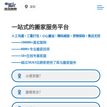
深圳
一站式的搬家服务平台
人工沟通 \ 三重打包 \ 小心搬运 \ 精码细放 \ 货物保险 \ 售后无忧
100000
+
真实案例
8000
+
专业搬家技师
50
+
在线专属客服
超过
38263
位顾客使用了斑马搬家服务