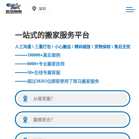
深圳
一站式的搬家服务平台
人工沟通 \ 三重打包 \ 小心搬运 \ 精码细放 \ 货物保险 \ 售后无忧
100000
+
真实案例
8000
+
专业搬家技师
50
+
在线专属客服
超过
38263
位顾客使用了斑马搬家服务