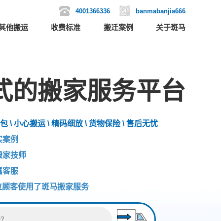
4001366336
banmabanjia666
其他搬运
收费标准
搬迁案例
关于斑马
式的搬家服务平台
包 \ 小心搬运 \ 精码细放 \ 货物保险 \ 售后无忧
实案例
搬家技师
属客服
位顾客使用了斑马搬家服务