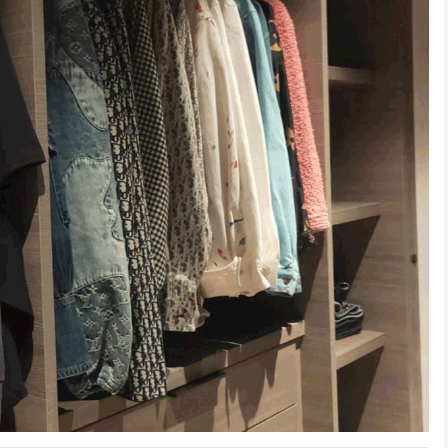
深圳居民搬家
深圳日式精品搬家案例
龙华某小学搬迁
联系的搬家，客服很快就
师傅很积极，全程都没让我
位于深圳龙华的某小学
系我并详细说明...
们帮忙，我们次搬...
发展需要搬迁，经...