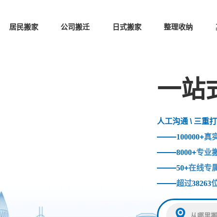
居民搬家
公司搬迁
日式搬家
整理收纳
一站
人工沟通 \ 三重打
100000
+
真
8000
+
专业
50
+
在线专
超过
38263