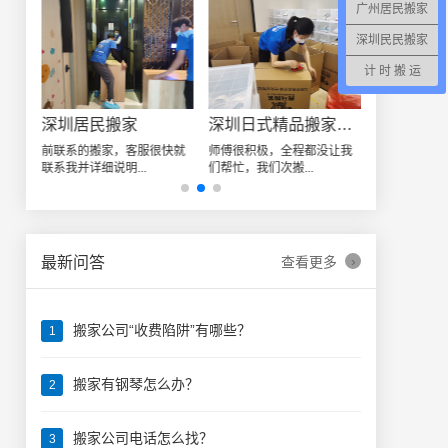
广州居民搬家
深圳民民搬家
计 时 搬 运
深圳居民搬家
深圳日式精品搬家案例
龙华某小
由于
前联系的搬家，客服很快就
师傅很积极，全程都没让我
位于深圳龙华
联系我并详细说明...
们帮忙，我们次搬...
发展需要搬迁，
›
最新问答
查看更多
搬家公司“收费陷阱”有哪些？
1
搬家有钢琴怎么办？
2
搬家公司电话怎么找？
3