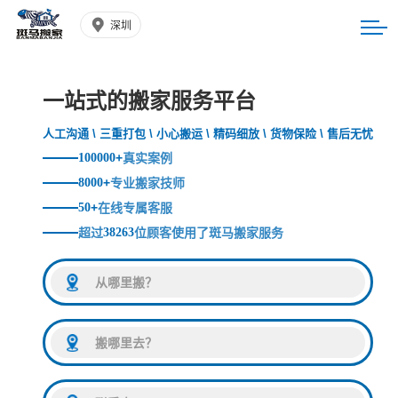
深圳
一站式的搬家服务平台
人工沟通 \ 三重打包 \ 小心搬运 \ 精码细放 \ 货物保险 \ 售后无忧
100000
+
真实案例
8000
+
专业搬家技师
50
+
在线专属客服
超过
38263
位顾客使用了斑马搬家服务