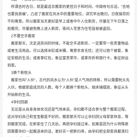
所谓吉时吉日，就是最适合搬家的更佳日子和时间，中国有句古话，“吉地
也要良辰催”，凸显了搬家在风水中的重要地位，讲究早出晚归，日夜操劳的
不利寓意。所以搬家当天更好是早上或者中午入住新房，尽量在下午日落之
前搬完，尽量避免晚上进入新房，夜间入宅意为住宅容易被盗窃。
2不要空手搬家
搬家那天，次走进房间的时候，不能空手进新房，一定要带一些贵重物品
或者生活用品，可以选择米缸或米桶，寓意衣食无忧；还可以抱个被套，象
征安稳的生活；或者拿红包，象征富贵荣华，或拿存折和银行卡，象征财运
到家。
3换个新枕头
搬家也叫”入伙“，古代的风水认为“入伙”是人气场的转移，所以需要枕头先
入伙，根据家庭成员的人数，每个人都换个新枕头，按床铺摆放，象征从头
开始新的生活。
4孕妇回避
无论是从自身身体状况还是气场来说，孕妇都不适合参与整个搬家过程，
这对孕妇自己和宝宝都是不好的，搬家那天可以让孕妇回父母家家休息，等
到搬家完成，在新家住了几天后，再把孕妇接过来，如果是因为什么特殊原
因需要孕妇一起搬进来的话，更好买一把新扫帚，由孕妇把全部家具都清扫