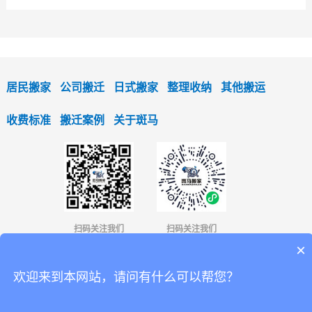
居民搬家
公司搬迁
日式搬家
整理收纳
其他搬运
收费标准
搬迁案例
关于斑马
扫码关注我们
扫码关注我们
×
4001366336
欢迎来到本网站，请问有什么可以帮您？
13823546134
商务合作：
/欧小姐