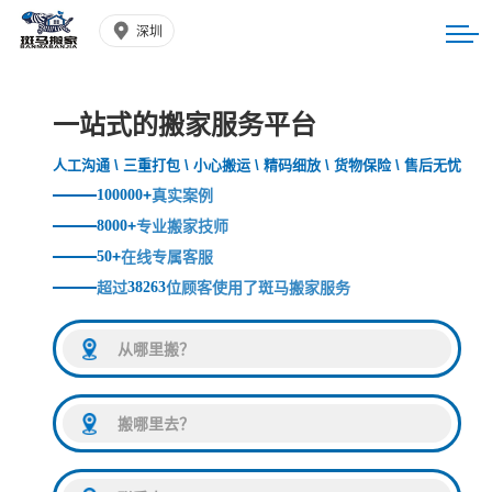
深圳
一站式的搬家服务平台
人工沟通 \ 三重打包 \ 小心搬运 \ 精码细放 \ 货物保险 \ 售后无忧
100000
+
真实案例
8000
+
专业搬家技师
50
+
在线专属客服
超过
38263
位顾客使用了斑马搬家服务