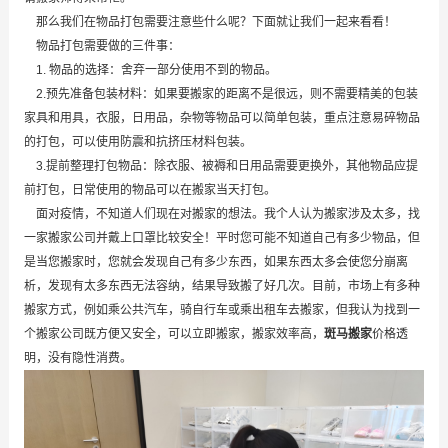
那么我们在物品打包需要注意些什么呢？下面就让我们一起来看看！
物品打包需要做的三件事：
1. 物品的选择：舍弃一部分使用不到的物品。
2.预先准备包装材料：如果要搬家的距离不是很远，则不需要精美的包装
家具和用具，衣服，日用品，杂物等物品可以简单包装，重点注意易碎物品
的打包，可以使用防震和抗挤压材料包装。
3.提前整理打包物品：除衣服、被褥和日用品需要更换外，其他物品应提
前打包，日常使用的物品可以在搬家当天打包。
面对疫情，不知道人们现在对搬家的想法。我个人认为搬家涉及太多，找
一家搬家公司并戴上口罩比较安全！平时您可能不知道自己有多少物品，但
是当您搬家时，您就会发现自己有多少东西，如果东西太多会使您分崩离
析，发现有太多东西无法容纳，结果导致搬了好几次。目前，市场上有多种
搬家方式，例如乘公共汽车，骑自行车或乘出租车去搬家，但我认为找到一
个搬家公司既方便又安全，可以立即搬家，搬家效率高，
斑马搬家
价格透
明，没有隐性消费。