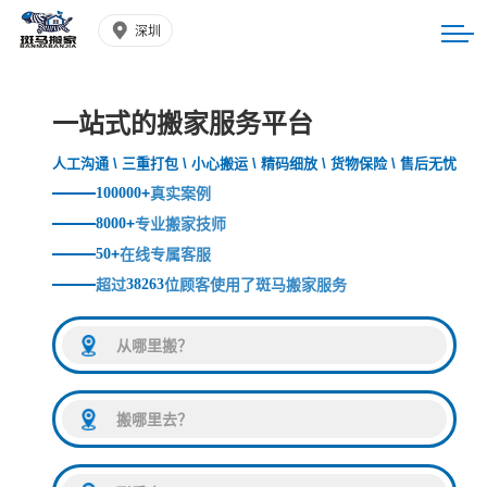
深圳
一站式的搬家服务平台
人工沟通 \ 三重打包 \ 小心搬运 \ 精码细放 \ 货物保险 \ 售后无忧
100000
+
真实案例
8000
+
专业搬家技师
50
+
在线专属客服
超过
38263
位顾客使用了斑马搬家服务