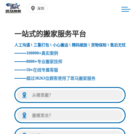
深圳
一站式的搬家服务平台
人工沟通 \ 三重打包 \ 小心搬运 \ 精码细放 \ 货物保险 \ 售后无忧
100000
+
真实案例
8000
+
专业搬家技师
50
+
在线专属客服
超过
38263
位顾客使用了斑马搬家服务