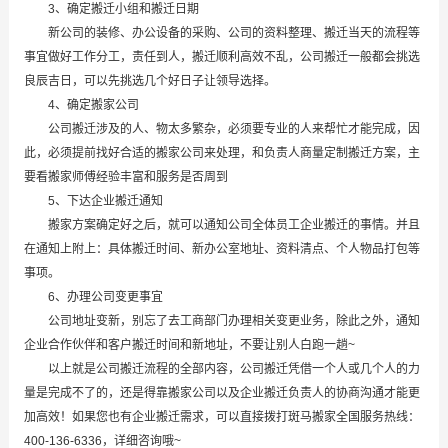
3、确定搬迁小组和搬迁日期
新公司的装修、办公设备的采购、公司的资料整理、搬迁当天的流程等
事宜做好工作分工，责任到人，搬迁顺利高效不乱，公司搬迁一般都会挑选
良辰吉日，可以先挑选几个好日子让领导选择。
4、确定搬家公司
公司搬迁涉及的人、物太多繁杂，必须要专业的人来帮忙才能完成，因
此，必须提前找好合适的搬家公司来处理，和负责人商量定制搬迁方案，主
要看搬家师傅经验丰富和服务是否周到
5、下达企业搬迁通知
搬家方案确定好之后，就可以通知公司全体员工企业搬迁的事情。并且
在通知上附上：具体搬迁时间、新办公室地址、资料清点、个人物品打包等
事项。
6、办理公司变更事宜
公司地址变新，别忘了去工商部门办理相关变更业务，除此之外，通知
企业合作伙伴和客户搬迁时间和新地址，不要让别人白跑一趟~
以上就是公司搬迁流程的全部内容，公司搬迁凭借一个人或几个人的力
量是完成不了的，还是得靠搬家公司以及企业搬迁负责人的协商沟通才能更
加高效！如果您也有企业搬迁需求，可以直接拨打斑马搬家全国服务热线：
400-136-6336，详细咨询哦~